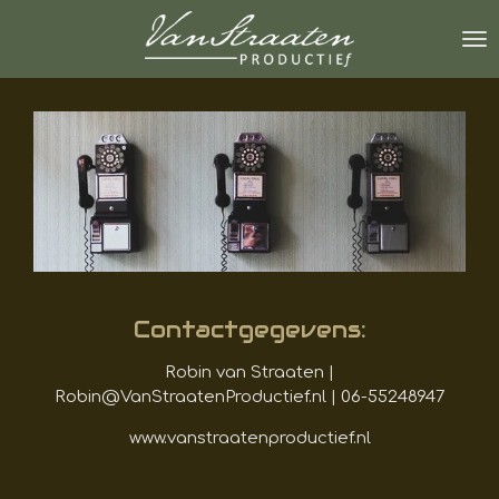
Ga
direct
naar
de
hoofdinhoud
Contactgegevens:
Robin van Straaten |
Robin@VanStraatenProductief.nl | 06-55248947
www.vanstraatenproductief.nl