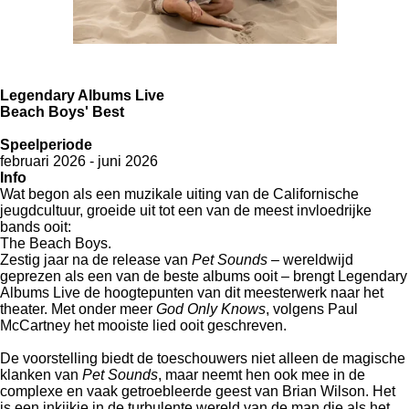
Legendary Albums Live
Beach Boys' Best
Speelperiode
februari 2026 - juni 2026
Info
Wat begon als een muzikale uiting van de Californische
jeugdcultuur, groeide uit tot een van de meest invloedrijke
bands ooit:
The Beach Boys.
Zestig jaar na de release van
Pet Sounds
– wereldwijd
geprezen als een van de beste albums ooit – brengt Legendary
Albums Live de hoogtepunten van dit meesterwerk naar het
theater. Met onder meer
God Only Knows
, volgens Paul
McCartney het mooiste lied ooit geschreven.
De voorstelling biedt de toeschouwers niet alleen de magische
klanken van
Pet Sounds
, maar neemt hen ook mee in de
complexe en vaak getroebleerde geest van Brian Wilson. Het
is een inkijkje in de turbulente wereld van de man die als het