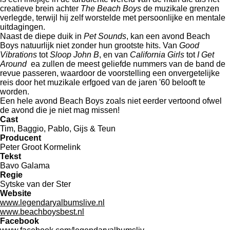
creatieve brein achter
The Beach Boys
de muzikale grenzen
verlegde, terwijl hij zelf worstelde met persoonlijke en mentale
uitdagingen.
Naast de diepe duik in
Pet Sounds
, kan een avond Beach
Boys natuurlijk niet zonder hun grootste hits. Van
Good
Vibrations
tot
Sloop John B
, en van
California Girls
tot
I Get
Around
ea zullen de meest geliefde nummers van de band de
revue passeren, waardoor de voorstelling een onvergetelijke
reis door het muzikale erfgoed van de jaren '60 belooft te
worden.
Een hele avond Beach Boys zoals niet eerder vertoond ofwel
de avond die je niet mag missen!
Cast
Tim, Baggio, Pablo, Gijs & Teun
Producent
Peter Groot Kormelink
Tekst
Bavo Galama
Regie
Sytske van der Ster
Website
www.legendaryalbumslive.nl
www.beachboysbest.nl
Facebook