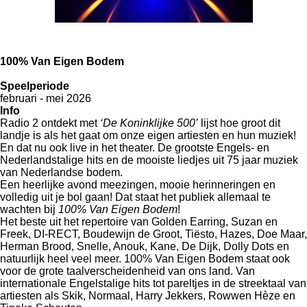
100% Van Eigen Bodem
Speelperiode
februari - mei 2026
Info
Radio 2 ontdekt met
‘De Koninklijke 500’
lijst hoe groot dit
landje is als het gaat om onze eigen artiesten en hun muziek!
En dat nu ook live in het theater. De grootste Engels- en
Nederlandstalige hits en de mooiste liedjes uit 75 jaar muziek
van Nederlandse bodem.
Een heerlijke avond meezingen, mooie herinneringen en
volledig uit je bol gaan! Dat staat het publiek allemaal te
wachten bij
100% Van Eigen Bodem
!
Het beste uit het repertoire van Golden Earring, Suzan en
Freek, DI-RECT, Boudewijn de Groot, Tiësto, Hazes, Doe Maar,
Herman Brood, Snelle, Anouk, Kane, De Dijk, Dolly Dots en
natuurlijk heel veel meer. 100% Van Eigen Bodem staat ook
voor de grote taalverscheidenheid van ons land. Van
internationale Engelstalige hits tot pareltjes in de streektaal van
artiesten als Skik, Normaal, Harry Jekkers, Rowwen Hèze en