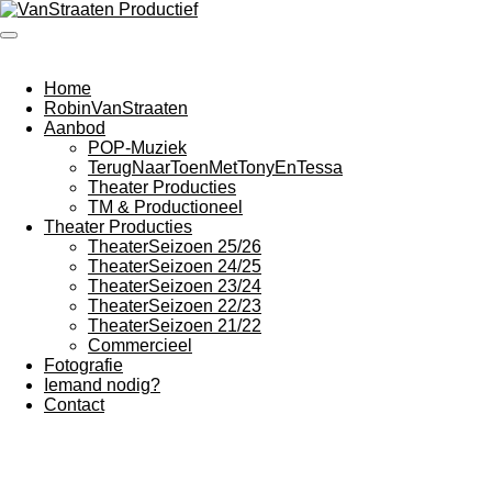
Ga
direct
naar
de
Home
hoofdinhoud
RobinVanStraaten
Aanbod
POP-Muziek
TerugNaarToenMetTonyEnTessa
Theater Producties
TM & Productioneel
Theater Producties
TheaterSeizoen 25/26
TheaterSeizoen 24/25
TheaterSeizoen 23/24
TheaterSeizoen 22/23
TheaterSeizoen 21/22
Commercieel
Fotografie
Iemand nodig?
Contact