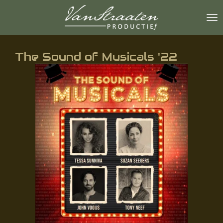
Ga
direct
naar
de
hoofdinhoud
The Sound of Musicals '22