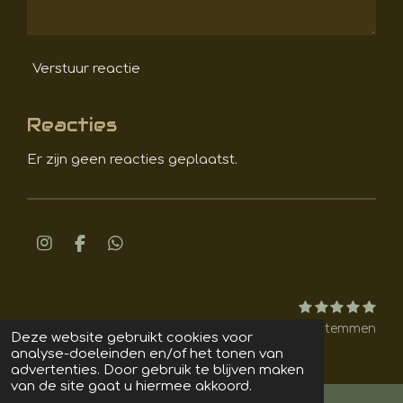
Verstuur reactie
Reacties
Er zijn geen reacties geplaatst.
I
F
W
n
a
h
s
c
a
t
e
t
1
2
3
4
5
S
R
a
b
s
s
s
s
s
s
t
a
11 stemmen
g
o
A
e
t
t
t
t
t
Deze website gebruikt cookies voor
t
m
r
o
p
© 2021-2025 VanStraaten Productie
f
e
e
e
e
e
analyse-doeleinden en/of het tonen van
m
r
r
r
r
r
a
k
p
i
advertenties. Door gebruik te blijven maken
e
r
r
r
r
m
n
van de site gaat u hiermee akkoord.
n
e
e
e
e
g